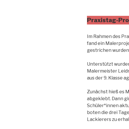
Praxistag-Pro
Im Rahmen des Praxis
fand ein Malerproj
gestrichen wurden
Unterstützt wurden
Malermeister Leidn
aus der 9. Klasse a
Zunächst hieß es 
abgeklebt. Dann gi
Schüler*innen aktu
boten die drei Tag
Lackierers zu erha