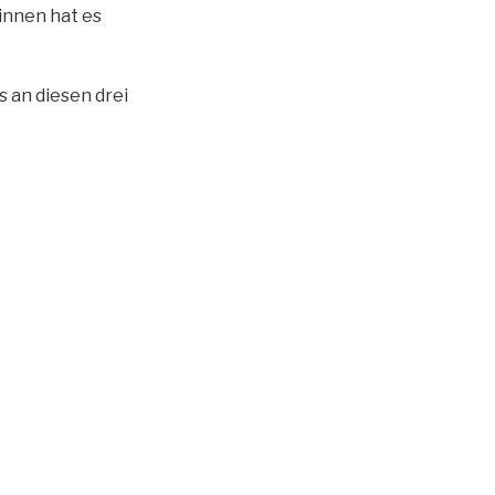
innen hat es
s an diesen drei