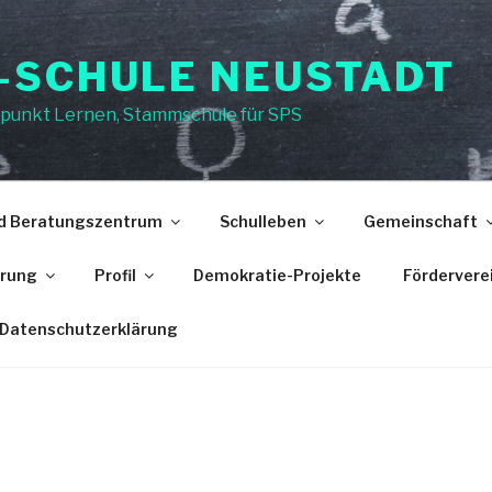
-SCHULE NEUSTADT
punkt Lernen, Stammschule für SPS
nd Beratungszentrum
Schulleben
Gemeinschaft
erung
Profil
Demokratie-Projekte
Fördervere
Datenschutzerklärung