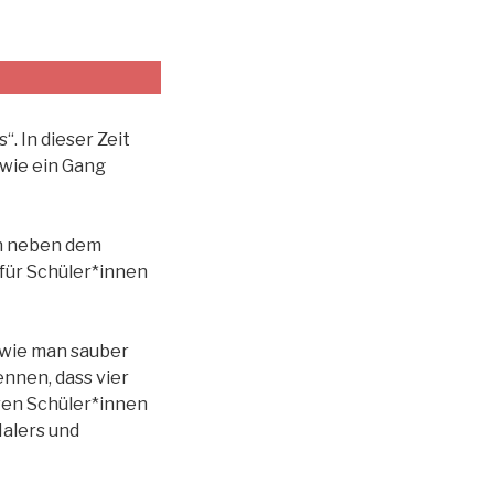
“. In dieser Zeit
owie ein Gang
en neben dem
 für Schüler*innen
 wie man sauber
nnen, dass vier
ren Schüler*innen
Malers und