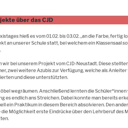
jekte über das CJD
tages hieß es vom 01.02. bis 03.02. „an die Farbe, fertig los
ekt an unserer Schule statt, bei welchem ein Klassensaal s
.
 wir bei unserem Projekt vom CJD-Neustadt. Diese stellt
er, zwei weitere Azubis zur Verfügung, welche als Anleiter
gierten und diese unterstützten.
Möbel wegräumen. Anschließend lernten die Schüler*innen
ng es endlich ans Streichen. Dabei konnte man bereits erke
ell ein Praktikum in diesem Bereich absolvieren. Den ande
e die Möglichkeit erste Eindrücke über den Lehrberuf des 
lten.