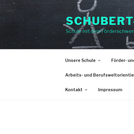
Zum
Inhalt
SCHUBERT
springen
Schule mit dem Förderschwer
Unsere Schule
Förder- u
Arbeits- und Berufsweltorienti
Kontakt
Impressum