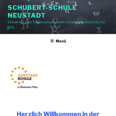
Zum
SCHUBERT-SCHULE
Inhalt
NEUSTADT
springen
Schule mit dem Förderschwerpunkt Lernen, Stammschule für
SPS
Menü
Herzlich Willkommen in der