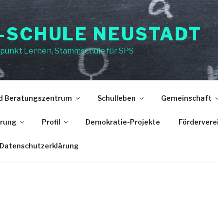
-SCHULE NEUSTADT
punkt Lernen, Stammschule für SPS
nd Beratungszentrum
Schulleben
Gemeinschaft
erung
Profil
Demokratie-Projekte
Fördervere
Datenschutzerklärung