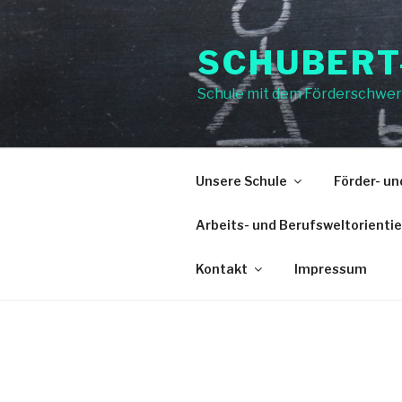
Zum
Inhalt
SCHUBERT
springen
Schule mit dem Förderschwer
Unsere Schule
Förder- u
Arbeits- und Berufsweltorienti
Kontakt
Impressum