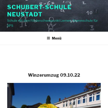
Zum
SCHUBERT-SCHULE
Inhalt
NEUSTADT
springen
Schule mit dem Förderschwerpunkt Lernen, Stammschule für
SPS
Menü
Winzerumzug 09.10.22